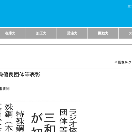
三
在庫力
加工力
受注力
機動力
※画像をク
操優良団体等表彰
 鉄鋼新聞